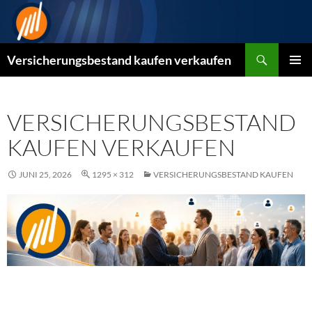
Zum
Inhalt
springen
Suchen
Versicherungsbestand kaufen verkaufen
PRIMÄR
MENÜ
VERSICHERUNGSBESTAND
KAUFEN VERKAUFEN
JUNI 25, 2026
1295 × 312
VERSICHERUNGSBESTAND KAUFEN