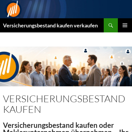
Zum
Inhalt
springen
Suchen
Versicherungsbestand kaufen verkaufen
PRIMÄR
MENÜ
VERSICHERUNGSBESTAND
KAUFEN
Versicherungsbestand kaufen oder