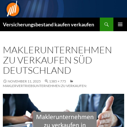
Zum
Inhalt
springen
Suchen
Versicherungsbestand kaufen verkaufen
PRIMÄR
MENÜ
MAKLERUNTERNEHMEN
ZU VERKAUFEN SÜD
DEUTSCHLAND
NOVEMBER 11, 2025
1385 × 775
MAKLERVERTRIEBSUNTERNEHMEN ZU VERKAUFEN: